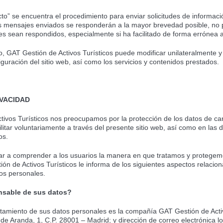
to” se encuentra el procedimiento para enviar solicitudes de informac
Los mensajes enviados se responderán a la mayor brevedad posible, no 
s sean respondidos, especialmente si ha facilitado de forma errónea 
 GAT Gestión de Activos Turísticos puede modificar unilateralmente y s
iguración del sitio web, así como los servicios y contenidos prestados.
IVACIDAD
ivos Turísticos nos preocupamos por la protección de los datos de ca
ilitar voluntariamente a través del presente sitio web, así como en las
os.
dar a comprender a los usuarios la manera en que tratamos y protegem
ón de Activos Turísticos le informa de los siguientes aspectos relacio
os personales.
nsable de sus datos?
atamiento de sus datos personales es la compañía GAT Gestión de Activ
de Aranda, 1, C.P. 28001 – Madrid; y dirección de correo electrónica