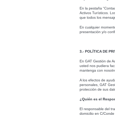
En la pestaña “Contac
Activos Turísticos. 
que todos los mensaje
En cualquier momento,
presentación y/o conf
3.- POLÍTICA DE PR
En GAT Gestión de Act
usted nos pudiera fac
mantenga con nosotr
A los efectos de ayu
personales, GAT Gesti
protección de sus dat
¿Quién es el Respo
El responsable del tr
domicilio en C/Conde 