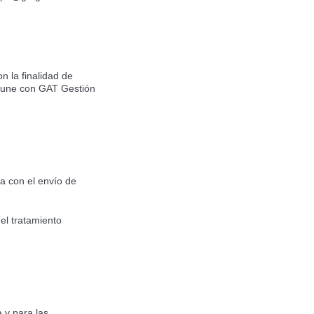
n la finalidad de
le une con GAT Gestión
a con el envío de
del tratamiento
 y para las