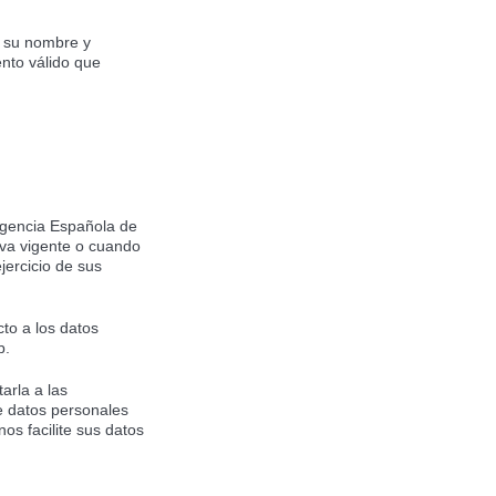
a, su nombre y
ento válido que
 Agencia Española de
iva vigente o cuando
jercicio de sus
cto a los datos
b.
arla a las
re datos personales
os facilite sus datos