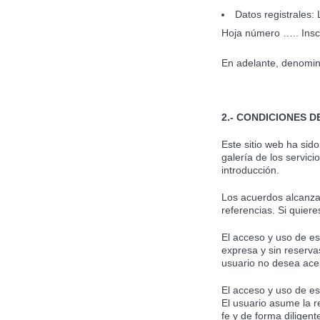
Datos registrales:
Hoja número ….. Inscr
En adelante, denomin
2.- CONDICIONES D
Este sitio web ha sid
galería de los servic
introducción.
Los acuerdos alcanzad
referencias. Si quier
El acceso y uso de est
expresa y sin reserva
usuario no desea acep
El acceso y uso de est
El usuario asume la 
fe y de forma diligent