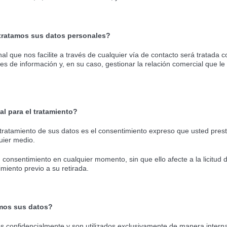
 tratamos sus datos personales?
l que nos facilite a través de cualquier vía de contacto será tratada co
udes de información y, en su caso, gestionar la relación comercial que 
al para el tratamiento?
 tratamiento de sus datos es el consentimiento expreso que usted prest
uier medio.
 consentimiento en cualquier momento, sin que ello afecte a la licitud 
miento previo a su retirada.
mos sus datos?
s confidencialmente y son utilizados exclusivamente de manera interna