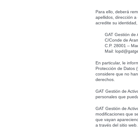
Para ello, deberá remi
apellidos, dirección 
acredite su identidad,
GAT Gestión de A
C/Conde de Aran
C.P. 28001 – Ma
Mail: lopd@gatg
En particular, le inf
Protección de Datos (
considere que no han 
derechos.
GAT Gestión de Activo
personales que pueda 
GAT Gestión de Activo
modificaciones que se
que vayan apareciendo
a través del sitio web.