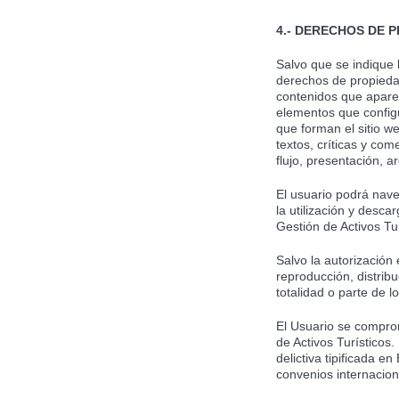
4.- DERECHOS DE 
Salvo que se indique l
derechos de propiedad 
contenidos que aparec
elementos que configu
que forman el sitio w
textos, críticas y co
flujo, presentación, 
El usuario podrá nave
la utilización y desc
Gestión de Activos Tu
Salvo la autorización
reproducción, distrib
totalidad o parte de 
El Usuario se comprom
de Activos Turísticos
delictiva tipificada e
convenios internacion