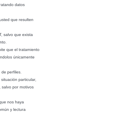
tratando datos
 usted que resulten
, salvo que exista
nto.
ite que el tratamiento
vándolos únicamente
de perfiles.
ituación particular,
, salvo por motivos
s que nos haya
común y lectura