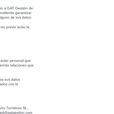
ión a GAT Gestión de
pudiendo garantizar
alguno de sus datos.
in previo aviso la
rácter personal que
 demás relaciones que
os sus datos
nados con la
os Turísticos SL,
 lopd@gatgestion.com