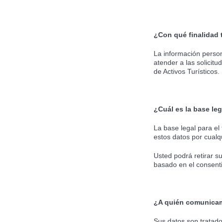
¿Con qué finalidad
La información persona
atender a las solicit
de Activos Turísticos.
¿Cuál es la base leg
La base legal para el
estos datos por cualq
Usted podrá retirar su
basado en el consenti
¿A quién comunica
Sus datos son tratado