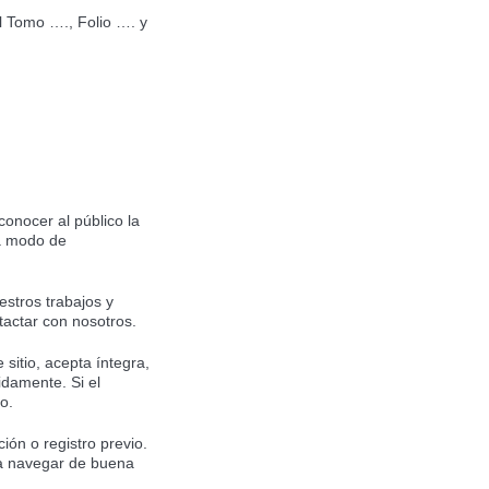
al Tomo …., Folio …. y
conocer al público la
 a modo de
estros trabajos y
tactar con nosotros.
 sitio, acepta íntegra,
idamente. Si el
o.
ción o registro previo.
 a navegar de buena