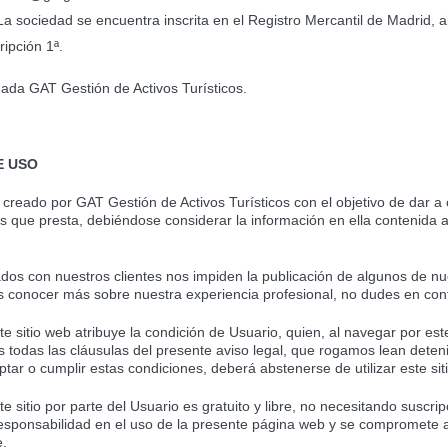
 La sociedad se encuentra inscrita en el Registro Mercantil de Madrid, 
ipción 1ª.
ada GAT Gestión de Activos Turísticos.
E USO
o creado por GAT Gestión de Activos Turísticos con el objetivo de dar a 
ios que presta, debiéndose considerar la información en ella contenida
os con nuestros clientes nos impiden la publicación de algunos de nu
es conocer más sobre nuestra experiencia profesional, no dudes en con
e sitio web atribuye la condición de Usuario, quien, al navegar por este
s todas las cláusulas del presente aviso legal, que rogamos lean deten
tar o cumplir estas condiciones, deberá abstenerse de utilizar este siti
e sitio por parte del Usuario es gratuito y libre, no necesitando suscrip
responsabilidad en el uso de la presente página web y se compromete
e.