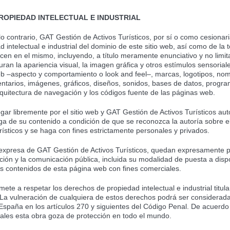
PROPIEDAD INTELECTUAL E INDUSTRIAL
o contrario, GAT Gestión de Activos Turísticos, por sí o como cesionaria,
intelectual e industrial del dominio de este sitio web, así como de la t
en en el mismo, incluyendo, a título meramente enunciativo y no limita
ran la apariencia visual, la imagen gráfica y otros estímulos sensoria
eb –aspecto y comportamiento o look and feel–, marcas, logotipos, no
mentarios, imágenes, gráficos, diseños, sonidos, bases de datos, prog
arquitectura de navegación y los códigos fuente de las páginas web.
gar libremente por el sitio web y GAT Gestión de Activos Turísticos a
arga de su contenido a condición de que se reconozca la autoría sobre
rísticos y se haga con fines estrictamente personales y privados.
 expresa de GAT Gestión de Activos Turísticos, quedan expresamente p
ución y la comunicación pública, incluida su modalidad de puesta a dispo
los contenidos de esta página web con fines comerciales.
ete a respetar los derechos de propiedad intelectual e industrial titu
. La vulneración de cualquiera de estos derechos podrá ser considerad
n España en los artículos 270 y siguientes del Código Penal. De acuerdo
ales esta obra goza de protección en todo el mundo.